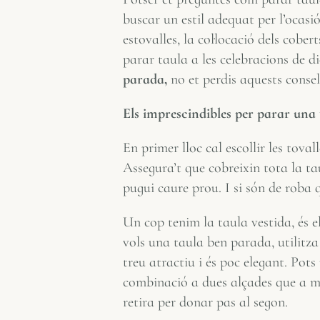
buscar un estil adequat per l’ocasió
estovalles, la col·locació dels cobe
parar taula a les celebracions de di
parada,
no et perdis aquests consel
Els imprescindibles per parar una 
En primer lloc cal escollir les toval
Assegura’t que cobreixin tota la ta
pugui caure prou. I si són de roba
Un cop tenim la taula vestida, és el
vols una taula ben parada, utilitza l
treu atractiu i és poc elegant. Pots
combinació a dues alçades que a més
retira per donar pas al segon.