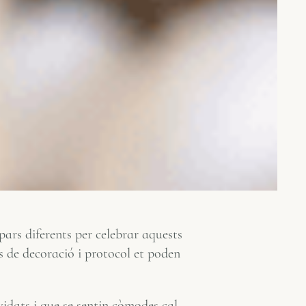
pars diferents per celebrar aquests
ls de decoració i protocol et poden
idats i que se sentin còmodes cal