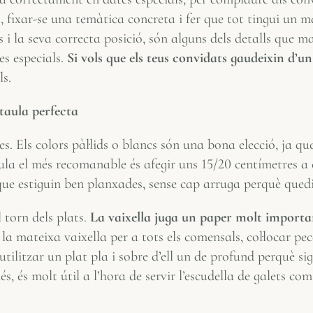
, fixar-se una temàtica concreta i fer que tot tingui un mat
rts i la seva correcta posició, són alguns dels detalls que m
es especials.
Si vols que els teus convidats gaudeixin d’
ls.
taula perfecta
les. Els colors pàl·lids o blancs són una bona elecció, ja q
ula el més recomanable és afegir uns 15/20 centímetres a 
 que estiguin ben planxades, sense cap arruga perquè qued
 torn dels plats.
La vaixella juga un paper molt important
a mateixa vaixella per a tots els comensals, col·locar peces
 utilitzar un plat pla i sobre d’ell un de profund perquè 
, és molt útil a l’hora de servir l’escudella de galets co