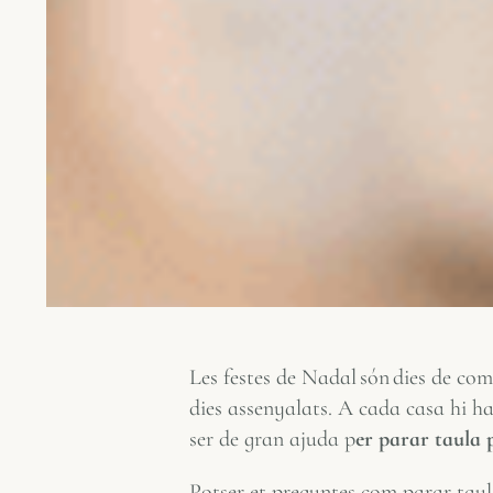
Les festes de Nadal són dies de com
dies assenyalats. A cada casa hi ha
ser de gran ajuda p
er parar taula 
Potser et preguntes com parar taul