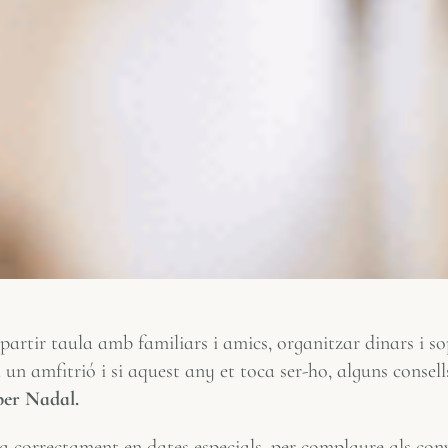
partir taula amb familiars i amics, organitzar dinars i so
 un amfitrió i si aquest any et toca ser-ho, alguns consel
per Nadal.
a correctament en dates especials, per complaure als conv