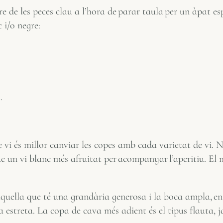
re de les peces clau a l’hora de parar taula per un àpat espec
 i/o negre:
.
l.
de vi és millor canviar les copes amb cada varietat de vi. 
e un vi blanc més afruitat per acompanyar l’aperitiu. El 
 aquella que té una grandària generosa i la boca ampla, en 
a estreta. La copa de cava més adient és el tipus flauta, 