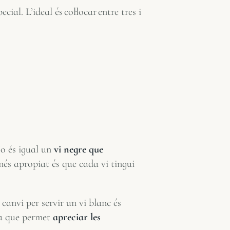
ial. L’ideal és col·locar entre tres i
No és igual un
vi negre que
més apropiat és que cada vi tingui
canvi per servir un vi blanc és
ja que permet
a
preciar les