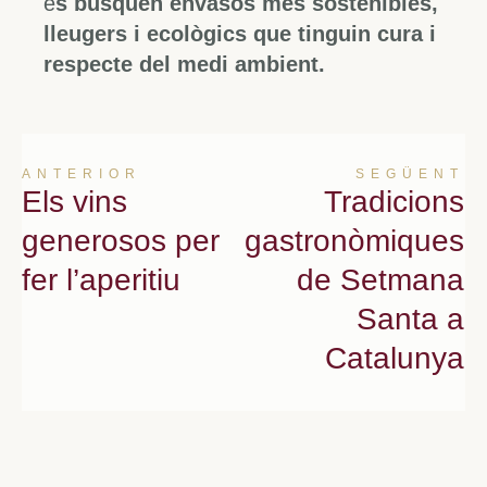
e
s busquen envasos més sostenibles,
lleugers i ecològics que tinguin cura i
respecte del medi ambient.
ANTERIOR
SEGÜENT
Els vins
Tradicions
generosos per
gastronòmiques
fer l’aperitiu
de Setmana
Santa a
Catalunya