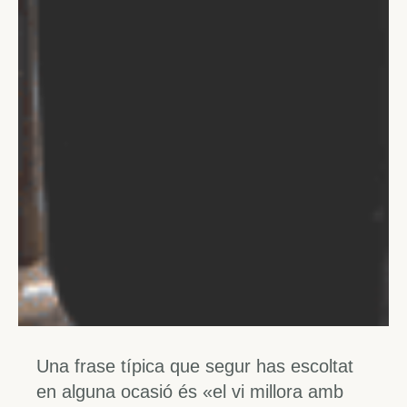
Una frase típica que segur has escoltat
en alguna ocasió és «el vi millora amb