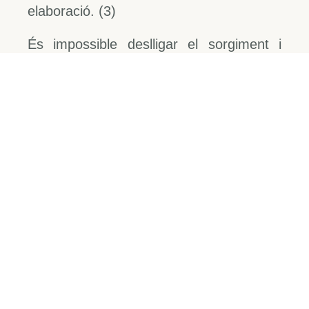
elaboració. (3)
És impossible deslligar el sorgiment i
desenvolupament de la producció
vinícola a l’economia, la societat, la
història i als trets culturals dels pobles de
la Mediterrània.
El cultiu de la vinya, implica sacrifici, cura
i la presència d’oficis diversos, fins a
arribar a l’empremta econòmica,
materialitzada en la distribució i la venda.
El cicle del vi, és sinònim de fertilitat, a
cada collita ressorgeixen els ceps, neixen
els raïms, i d’ells, el vi. Podem afirmar
que el vi és màgia, creació, gestació i