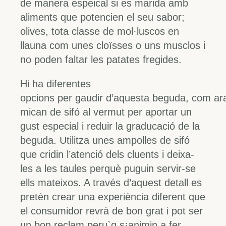
de manera espeical si es marida amb
aliments que potencien el seu sabor;
olives, tota classe de mol·luscos en
llauna com unes cloïsses o uns musclos i
no poden faltar les patates fregides.
Hi ha diferentes
opcions per gaudir d’aquesta beguda, com ara
mican de sifó al vermut per aportar un
gust especial i reduir la graducació de la
beguda. Utilitza unes ampolles de sifó
que cridin l’atenció dels cluents i deixa-
les a les taules perquè puguin servir-se
ells mateixos. A través d’aquest detall es
pretén crear una experiència diferent que
el consumidor revrà de bon grat i pot ser
un bon reclam peru`q s¡animin a fer