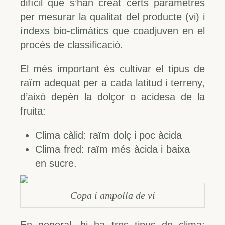
difícil que s’han creat certs paràmetres
per mesurar la qualitat del producte (vi) i
índexs bio-climàtics que coadjuven en el
procés de classificació.
El més important és cultivar el tipus de
raïm adequat per a cada latitud i terreny,
d’això depèn la dolçor o acidesa de la
fruita:
Clima càlid: raïm dolç i poc àcida
Clima fred: raïm més àcida i baixa
en sucre.
Copa i ampolla de vi
En general, hi ha tres tipus de clima: