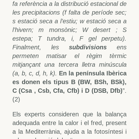
fa referència a la distribució estacional de
les precipitacions (f falta de període sec;
s estació seca a l’estiu; w estació seca a
l’hivern; m monsònic; W desert ; S
estepa; T tundra, i, F gel perpetu).
Finalment, les
subdivisions
ens
permeten matisar el règim tèrmic
mitjançant una tercera lletra minúscula
(a, b, c, d, h, k).
En la península Ibèrica
es donen els tipus B (BW, BSh, BSk),
C (Csa , Csb, Cfa, Cfb) i D (DSB, Dfb)
”.
(2)
Els experts consideren que la balança
adequada entre la calor i el fred, present
a la Mediterrània, ajuda a la fotosíntesi i